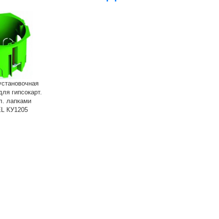
установочная
для гипсокарт.
л. лапками
L КУ1205