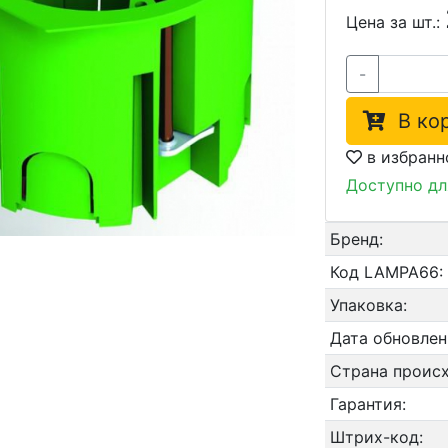
Цена за шт.:
-
В кор
в избранн
Доступно дл
Бренд:
Код LAMPA66:
Упаковка:
Дата обновле
Страна проис
Гарантия:
Штрих-код: