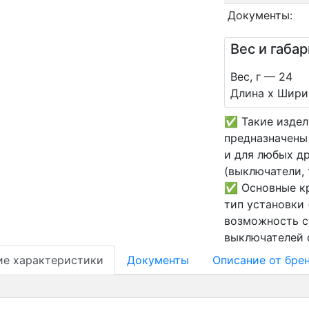
Документы:
Вес и габа
Вес, г — 24
Длина х Ширин
✅ Такие издел
предназначены 
и для любых д
(выключатели,
✅ Основные кр
тип установки 
возможность с
выключателей 
ие характеристики
Документы
Oписание от бре