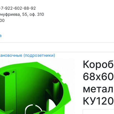
+7-922-602-88-92
Онуфриева, 55, оф. 310
-00
а
тановочные (подрозетники)
Короб
68х60
метал
КУ12