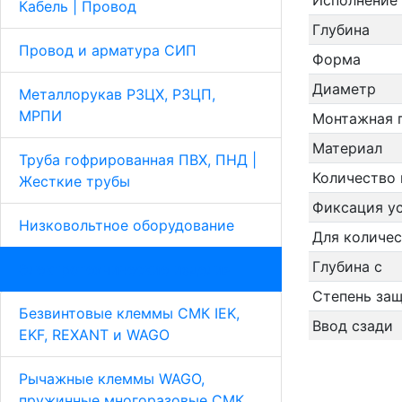
Исполнение
Кабель | Провод
Глубина
Провод и арматура СИП
Форма
Диаметр
Металлорукав Р3ЦХ, Р3ЦП,
МРПИ
Монтажная 
Материал
Труба гофрированная ПВХ, ПНД |
Количество 
Жесткие трубы
Фиксация у
Низковольтное оборудование
Для количес
Глубина с
Электротехнические изделия
Степень защ
Безвинтовые клеммы СМК IEK,
Ввод сзади
EKF, REXANT и WAGO
Рычажные клеммы WAGO,
пружинные многоразовые СМК