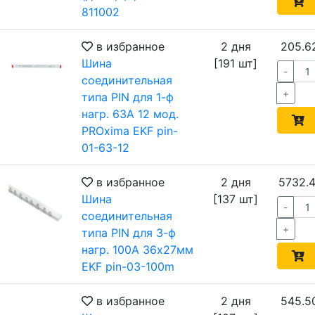
811002
в избранное
2 дня
205.6
Шина
[191 шт]
-
соединительная
+
типа PIN для 1-ф
нагр. 63А 12 мод.
PROxima EKF pin-
01-63-12
в избранное
2 дня
5732.4
Шина
[137 шт]
-
соединительная
+
типа PIN для 3-ф
нагр. 100А 36х27мм
EKF pin-03-100m
в избранное
2 дня
545.5