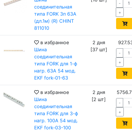
-
соединительная
+
типа FORK 3п 63А
(дл.1м) (R) CHINT
811010
в избранное
2 дня
927.5
Шина
[37 шт]
-
соединительная
+
типа FORK для 1-ф
нагр. 63А 54 мод.
EKF fork-01-63
в избранное
2 дня
5756.7
Шина
[2 шт]
-
соединительная
+
типа FORK для 3-ф
нагр. 100А 54 мод.
EKF fork-03-100