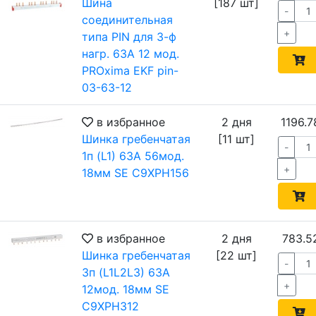
Шина
[187 шт]
-
соединительная
+
типа PIN для 3-ф
нагр. 63А 12 мод.
PROxima EKF pin-
03-63-12
в избранное
2 дня
1196.7
Шинка гребенчатая
[11 шт]
-
1п (L1) 63А 56мод.
+
18мм SE C9XPH156
в избранное
2 дня
783.5
Шинка гребенчатая
[22 шт]
-
3п (L1L2L3) 63А
+
12мод. 18мм SE
C9XPH312