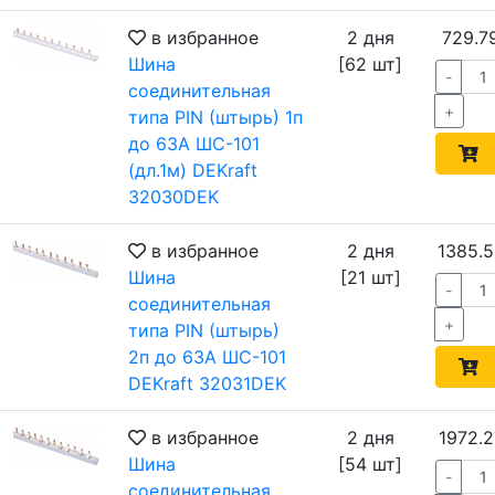
в избранное
2 дня
729.7
Шина
[62 шт]
-
соединительная
+
типа PIN (штырь) 1п
до 63А ШС-101
(дл.1м) DEKraft
32030DEK
в избранное
2 дня
1385.5
Шина
[21 шт]
-
соединительная
+
типа PIN (штырь)
2п до 63А ШС-101
DEKraft 32031DEK
в избранное
2 дня
1972.2
Шина
[54 шт]
-
соединительная