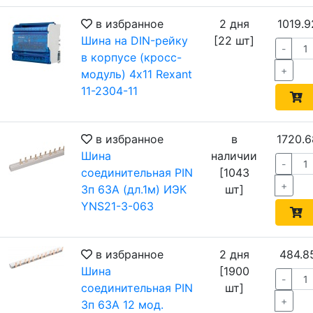
в избранное
2 дня
1019.9
Шина на DIN-рейку
[22 шт]
-
в корпусе (кросс-
+
модуль) 4х11 Rexant
11-2304-11
в избранное
в
1720.6
Шина
наличии
-
соединительная PIN
[1043
+
3п 63А (дл.1м) ИЭК
шт]
YNS21-3-063
в избранное
2 дня
484.8
Шина
[1900
-
соединительная PIN
шт]
+
3п 63А 12 мод.