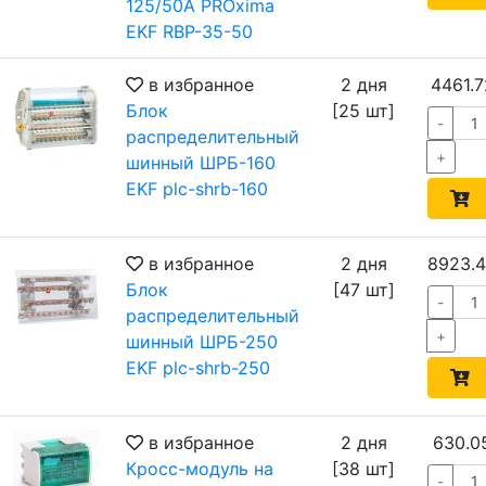
125/50А PROxima
EKF RBP-35-50
в избранное
2 дня
4461.7
Блок
[25 шт]
-
распределительный
+
шинный ШРБ-160
EKF plc-shrb-160
в избранное
2 дня
8923.
Блок
[47 шт]
-
распределительный
+
шинный ШРБ-250
EKF plc-shrb-250
в избранное
2 дня
630.0
Кросс-модуль на
[38 шт]
-