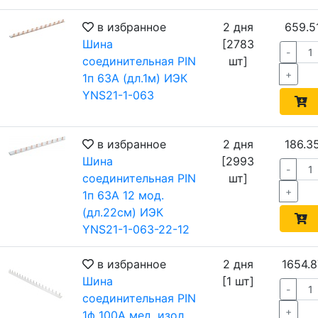
в избранное
2 дня
659.5
Шина
[2783
-
соединительная PIN
шт]
+
1п 63А (дл.1м) ИЭК
YNS21-1-063
в избранное
2 дня
186.3
Шина
[2993
-
соединительная PIN
шт]
+
1п 63А 12 мод.
(дл.22см) ИЭК
YNS21-1-063-22-12
в избранное
2 дня
1654.8
Шина
[1 шт]
-
соединительная PIN
+
1ф 100А мед. изол.