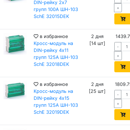
DIN-рейку 2х7
+
групп 100А ШН-103
SchE 32015DEK
в избранное
2 дня
1439.7
Кросс-модуль на
[14 шт]
-
DIN-рейку 4х11
+
групп 125А ШН-103
SchE 32018DEK
в избранное
2 дня
1809.7
Кросс-модуль на
[25 шт]
-
DIN-рейку 4х15
+
групп 125А ШН-103
SchE 32019DEK