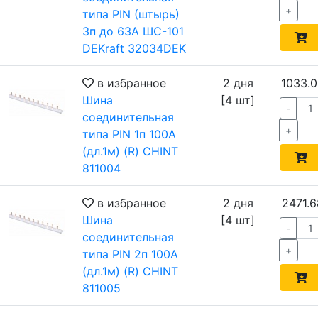
+
типа PIN (штырь)
3п до 63А ШС-101
DEKraft 32034DEK
в избранное
2 дня
1033.0
Шина
[4 шт]
-
соединительная
+
типа PIN 1п 100А
(дл.1м) (R) CHINT
811004
в избранное
2 дня
2471.6
Шина
[4 шт]
-
соединительная
+
типа PIN 2п 100А
(дл.1м) (R) CHINT
811005