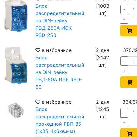
Блок
[1003
-
распределительный
шт]
+
на DIN-рейку
РБД-250А ИЭК
RBD-250
в избранное
2 дня
370.1
Блок
[2142
-
распределительный
шт]
+
на DIN-рейку
РБД-80А ИЭК RBD-
80
в избранное
2 дня
364.6
Блок
[1245
-
распределительный
шт]
+
проходной РБП 35
(1х35-4х6кв.мм)