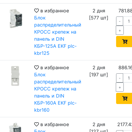
в избранное
2 дня
781.8
Блок
[577 шт]
-
распределительный
+
КРОСС крепеж на
панель и DIN
КБР-125А EKF plc-
kbr125
в избранное
2 дня
886.1
Блок
[197 шт]
-
распределительный
+
КРОСС крепеж на
панель и DIN
КБР-160А EKF plc-
kbr160
в избранное
2 дня
2177.4
Блок
[127 шт]