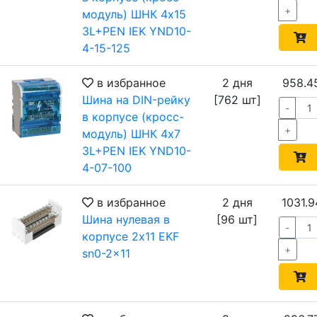
+
модуль) ШНК 4х15
3L+PEN IEK YND10-
4-15-125
в избранное
2 дня
958.4
Шина на DIN-рейку
[762 шт]
-
в корпусе (кросс-
+
модуль) ШНК 4х7
3L+PEN IEK YND10-
4-07-100
в избранное
2 дня
1031.9
Шина нулевая в
[96 шт]
-
корпусе 2х11 EKF
+
sn0-2x11