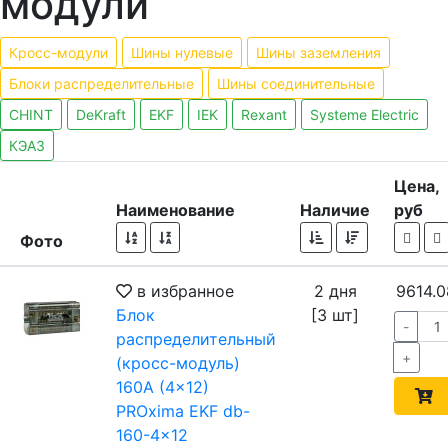
модули
Кросс-модули
Шины нулевые
Шины заземления
Блоки распределительные
Шины соединительные
CHINT
DeKraft
EKF
IEK
Rexant
Systeme Electric
КЭАЗ
Цена,
Наименование
Наличие
руб
Фото
в избранное
2 дня
9614.0
Блок
[3 шт]
-
распределительный
+
(кросс-модуль)
160A (4x12)
PROxima EKF db-
160-4x12