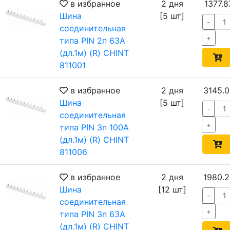
в избранное
2 дня
1377.8
Шина
[5 шт]
-
соединительная
+
типа PIN 2п 63А
(дл.1м) (R) CHINT
811001
в избранное
2 дня
3145.0
Шина
[5 шт]
-
соединительная
+
типа PIN 3п 100А
(дл.1м) (R) CHINT
811006
в избранное
2 дня
1980.2
Шина
[12 шт]
-
соединительная
+
типа PIN 3п 63А
(дл.1м) (R) CHINT