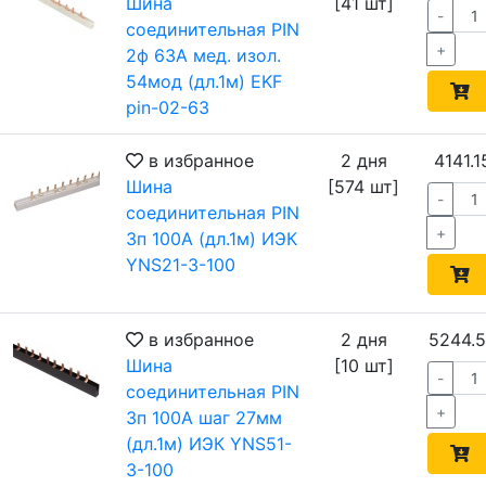
Шина
[41 шт]
-
соединительная PIN
+
2ф 63А мед. изол.
54мод (дл.1м) EKF
pin-02-63
в избранное
2 дня
4141.1
Шина
[574 шт]
-
соединительная PIN
+
3п 100А (дл.1м) ИЭК
YNS21-3-100
в избранное
2 дня
5244.
Шина
[10 шт]
-
соединительная PIN
+
3п 100А шаг 27мм
(дл.1м) ИЭК YNS51-
3-100