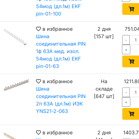
54мод (дл.1м) EKF
pin-01-100
в избранное
2 дня
751.0
Шина
[157 шт]
-
соединительная PIN
+
1ф 63А мед. изол.
54мод (дл.1м) EKF
pin-01-63
в избранное
На
1211.8
Шина
складе
-
соединительная PIN
[647 шт]
+
2п 63А (дл.1м) ИЭК
YNS21-2-063
в избранное
2 дня
1403.7