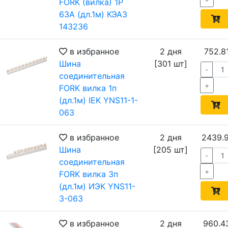
FORK (вилка) 1Р
63А (дл.1м) КЭАЗ
143236
в избранное
2 дня
752.8
Шина
[301 шт]
-
соединительная
+
FORK вилка 1п
(дл.1м) IEK YNS11-1-
063
в избранное
2 дня
2439.9
Шина
[205 шт]
-
соединительная
+
FORK вилка 3п
(дл.1м) ИЭК YNS11-
3-063
в избранное
2 дня
960.4