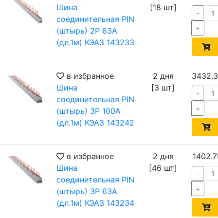
Шина
[18 шт]
-
соединительная PIN
+
(штырь) 2Р 63А
(дл.1м) КЭАЗ 143233
в избранное
2 дня
3432.
Шина
[3 шт]
-
соединительная PIN
+
(штырь) 3Р 100А
(дл.1м) КЭАЗ 143242
в избранное
2 дня
1402.7
Шина
[46 шт]
-
соединительная PIN
+
(штырь) 3Р 63А
(дл.1м) КЭАЗ 143234