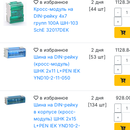
в избранное
2 дня
1128.3
Кросс-модуль на
[44 шт]
-
DIN-рейку 4х7
+
групп 100А ШН-103
SchE 32017DEK
в избранное
2 дня
1128.8
Шина на DIN-рейку
[53 шт]
-
(кросс-модуль)
+
ШНК 2х11 L+PEN IEK
YND10-2-11-050
в избранное
2 дня
928.0
Шина на DIN-рейку
[134 шт]
-
в корпусе (кросс-
+
модуль) ШНК 2х15
L+PEN IEK YND10-2-