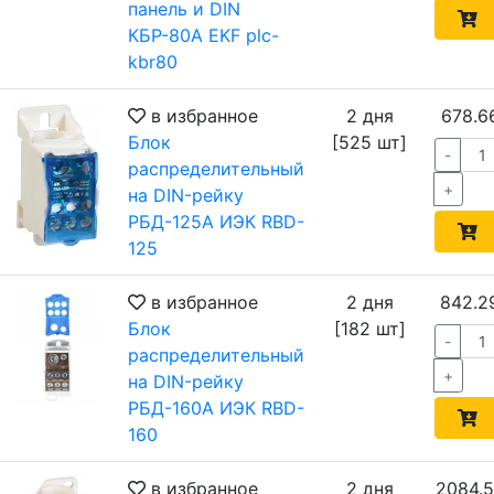
панель и DIN
КБР-80А EKF plc-
kbr80
в избранное
2 дня
678.6
Блок
[525 шт]
-
распределительный
+
на DIN-рейку
РБД-125А ИЭК RBD-
125
в избранное
2 дня
842.2
Блок
[182 шт]
-
распределительный
+
на DIN-рейку
РБД-160А ИЭК RBD-
160
в избранное
2 дня
2084.