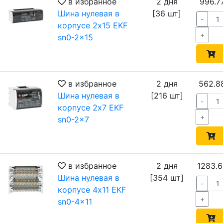
в избранное
2 дня
996.7
Шина нулевая в
[36 шт]
-
корпусе 2х15 EKF
+
sn0-2x15
в избранное
2 дня
562.8
Шина нулевая в
[216 шт]
-
корпусе 2х7 EKF
+
sn0-2x7
в избранное
2 дня
1283.6
Шина нулевая в
[354 шт]
-
корпусе 4х11 EKF
+
sn0-4x11