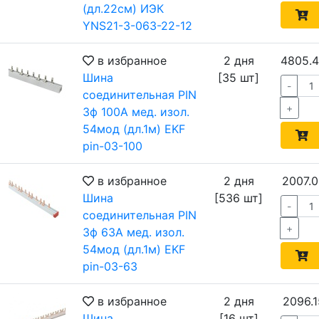
(дл.22см) ИЭК
YNS21-3-063-22-12
в избранное
2 дня
4805.
Шина
[35 шт]
-
соединительная PIN
+
3ф 100А мед. изол.
54мод (дл.1м) EKF
pin-03-100
в избранное
2 дня
2007.0
Шина
[536 шт]
-
соединительная PIN
+
3ф 63А мед. изол.
54мод (дл.1м) EKF
pin-03-63
в избранное
2 дня
2096.1
Шина
[16 шт]