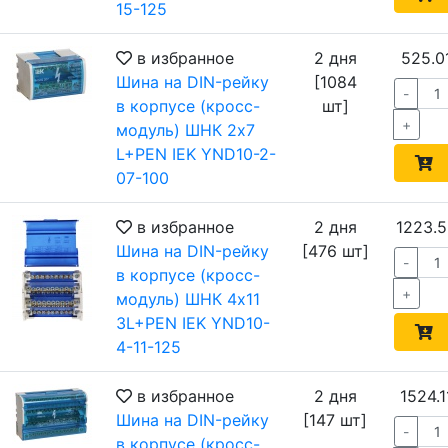
15-125
в избранное
2 дня
525.0
Шина на DIN-рейку
[1084
-
в корпусе (кросс-
шт]
+
модуль) ШНК 2х7
L+PEN IEK YND10-2-
07-100
в избранное
2 дня
1223.5
Шина на DIN-рейку
[476 шт]
-
в корпусе (кросс-
+
модуль) ШНК 4х11
3L+PEN IEK YND10-
4-11-125
в избранное
2 дня
1524.1
Шина на DIN-рейку
[147 шт]
-
в корпусе (кросс-