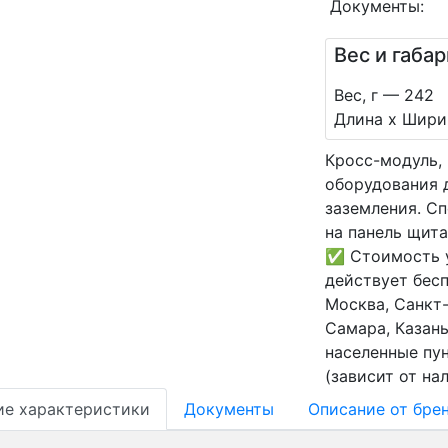
Документы:
Вес и габа
Вес, г — 242
Длина х Ширин
Кросс-модуль,
оборудования 
заземления. Сп
на панель щит
✅ Стоимость у
действует бесп
Москва, Санкт-
Самара, Казань
населенные пу
(зависит от на
ие характеристики
Документы
Oписание от бре