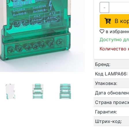
-
В кор
в избранн
Доступно дл
Количество 
Бренд:
Код LAMPA66:
Упаковка:
Дата обновле
Страна проис
Гарантия:
Штрих-код: