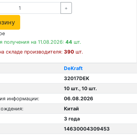
+
зину
ое
я получения на 11.08.2026:
44
шт.
на складе производителя:
390
шт.
DeKraft
32017DEK
10 шт., 10 шт.
ния информации:
06.08.2026
хождения:
Китай
3 года
14630004309453