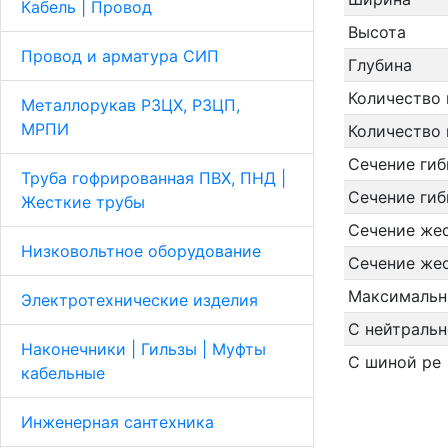
Кабель | Провод
Высота
Провод и арматура СИП
Глубина
Количество
Металлорукав Р3ЦХ, Р3ЦП,
МРПИ
Количество
Сечение гиб
Труба гофрированная ПВХ, ПНД |
Сечение гиб
Жесткие трубы
Сечение жес
Низковольтное оборудование
Сечение же
Максимальн
Электротехнические изделия
С нейтральн
Наконечники | Гильзы | Муфты
С шиной pe
кабельные
Инженерная сантехника