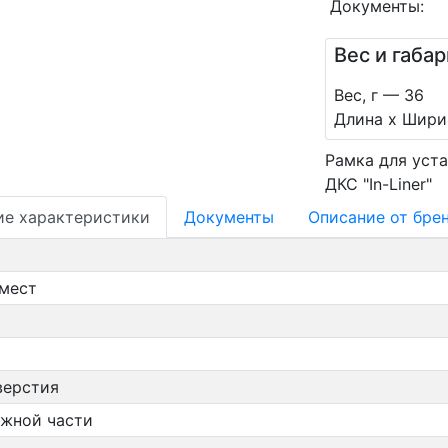
Документы:
Вес и габа
Вес, г — 36
Длина х Ширин
Рамка для устан
ДКС "In-Liner"
ие характеристики
Документы
Oписание от бре
 мест
верстия
ужной части